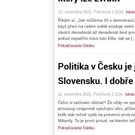
14. novembra 2022, Prečítané 1 623x,
luka
Říkám si: „Jak můžeme žít v demokracii, 
když přeci na celém světě existuje velmi ú
vlastní devadesát až devadesát šest pr
pokud nepatřím mezi tuto Elitu, tak se [
Pokračovanie článku
Politika v Česku je 
Slovensku. I dobře
11. novembra 2022, Prečítané 2 113x,
luka
Čeho si začínám všímat? Že vždy ve spol
prosazují vzájemně vylučující věci, při
kolik stát ročně vydá na prevenci proti
Miliardy. To je první proud, ve kterém t
Pokračovanie článku