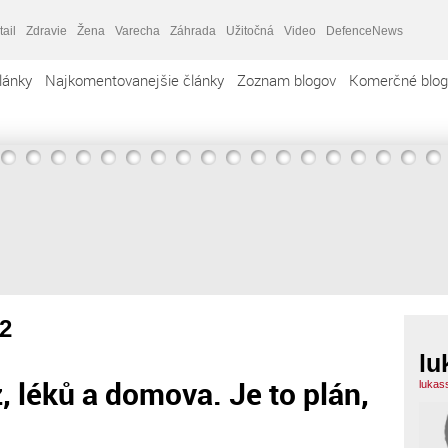
tail
Zdravie
Žena
Varecha
Záhrada
Užitočná
Video
DefenceNews
lánky
Najkomentovanejšie články
Zoznam blogov
Komerčné blog
2
lu
léků a domova. Je to plán,
lukas