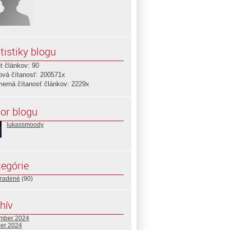
tistiky blogu
t článkov: 90
ová čítanosť: 200571x
merná čítanosť článkov: 2229x
or blogu
lukassmoody
egórie
radené
(90)
hív
mber 2024
ber 2024