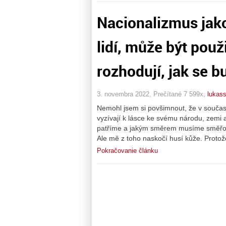
Nacionalizmus jako 
lidí, může být použ
rozhodují, jak se b
3. novembra 2022, Prečítané 7 599x,
lukas
Nemohl jsem si povšimnout, že v současn
vyzívají k lásce ke svému národu, zemi 
patříme a jakým směrem musíme směřova
Ale mě z toho naskočí husí kůže. Proto
Pokračovanie článku