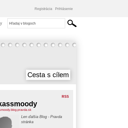
Registrácia
Prihlásenie
y
Cesta s cílem
RSS
kassmoody
smoody.blog.pravda.sk
Len ďalšia Blog - Pravda
stránka