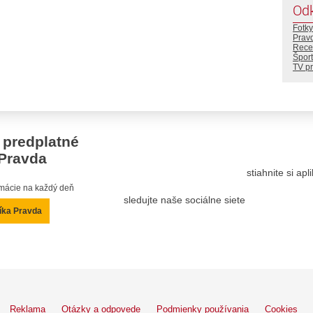
Od
Fotky
Prav
Rece
Šport
TV p
 predplatné
Pravda
stiahnite si ap
ormácie na každý deň
sledujte naše sociálne siete
íka Pravda
Reklama
Otázky a odpovede
Podmienky používania
Cookies