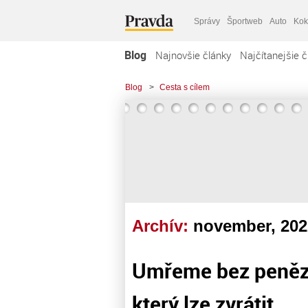
Správy
Športweb
Auto
Kok
Blog
Najnovšie články
Najčítanejšie č
Blog
>
Cesta s cílem
Archív:
november, 202
Umřeme bez peněz, 
který lze zvrátit