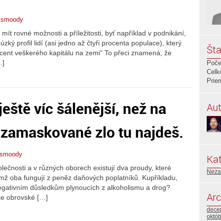
ssmoody
mít rovné možnosti a příležitosti, byť například v podnikání,
zký profil lidí (asi jedno až čtyři procenta populace), který
Šta
ocent veškerého kapitálu na zemi“ To přeci znamená, že
…]
Poče
Celk
Prie
ještě víc šálenější, než na
Aut
 zamaskované zlo tu najdeš.
ssmoody
Kat
ečnosti a v různých oborech existují dva proudy, které
Neza
čemž oba fungují z peněz daňových poplatníků. Kupříkladu,
 negativním důsledkům plynoucích z alkoholismu a drog?
Arc
eče obrovské […]
dece
októ