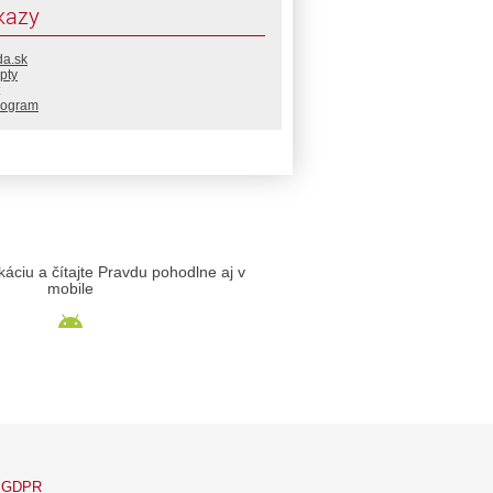
kazy
da.sk
pty
rogram
likáciu a čítajte Pravdu pohodlne aj v
mobile
GDPR