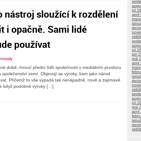
sept
augu
nástroj sloužící k rozdělení
júl 2
apríl
mare
janu
it i opačně. Sami lidé
dece
nove
októ
ude používat
sept
augu
júl 2
jún 
smoody
máj 
apríl
é době, mnozí přední lídři společnosti v mediálním prostoru
mare
febr
a společenství zemí. Objevují se výroky, kam jako národ
janu
t. Přičemž to vše vypadá tak nenápadně, nově a zajímavě.
dece
nove
že když podobné výroky […]
októ
sept
augu
júl 2
máj 
apríl
febr
janu
dece
októ