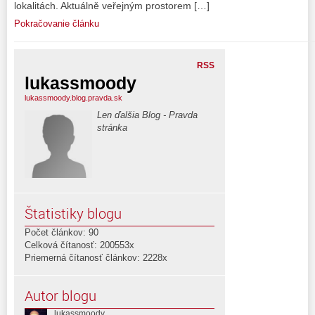
lokalitách. Aktuálně veřejným prostorem […]
Pokračovanie článku
RSS
lukassmoody
lukassmoody.blog.pravda.sk
Len ďalšia Blog - Pravda
stránka
Štatistiky blogu
Počet článkov: 90
Celková čítanosť: 200553x
Priemerná čítanosť článkov: 2228x
Autor blogu
lukassmoody