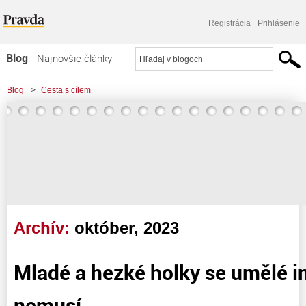
Registrácia
Prihlásenie
Blog
Najnovšie články
Najčítanejšie články
Blog
>
Cesta s cílem
Najkomentovanejšie články
Zoznam blogov
Komerčné blogy
Archív:
október, 2023
Mladé a hezké holky se umělé in
nemusí