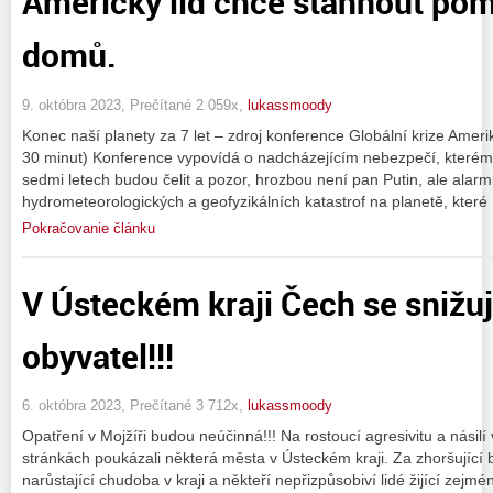
Americký lid chce stáhnout pom
domů.
9. októbra 2023, Prečítané 2 059x,
lukassmoody
Konec naší planety za 7 let – zdroj konference Globální krize Amer
30 minut) Konference vypovídá o nadcházejícím nebezpečí, kterém
sedmi letech budou čelit a pozor, hrozbou není pan Putin, ale alarm
hydrometeorologických a geofyzikálních katastrof na planetě, které
Pokračovanie článku
V Ústeckém kraji Čech se snižu
obyvatel!!!
6. októbra 2023, Prečítané 3 712x,
lukassmoody
Opatření v Mojžíři budou neúčinná!!! Na rostoucí agresivitu a násil
stránkách poukázali některá města v Ústeckém kraji. Za zhoršující 
narůstající chudoba v kraji a někteří nepřizpůsobiví lidé žijící zej