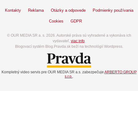
Kontakty
Reklama
Otázky a odpovede
Podmienky používania
Cookies
GDPR
© OUR MEDIA SR a. s. 2026. Autorské práva sú vyhradené a vykonáva ich
vydavateľ,
viac info
.
Blogovací systém Blog.Pravda.sk beží na technológií Wordpress.
Kompletný video servis pre OUR MEDIA SR a.s. zabezpečuje
ARBERTO GROUP
s.r.o.
.