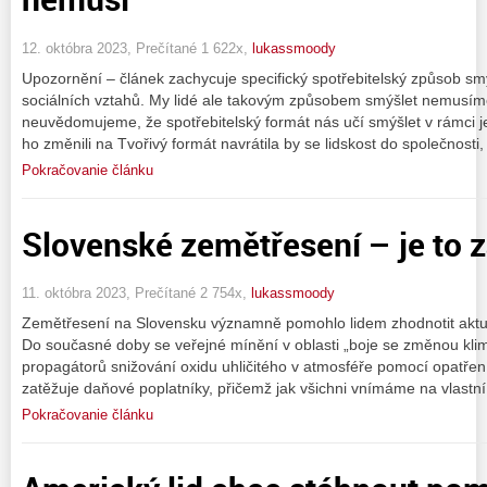
12. októbra 2023, Prečítané 1 622x,
lukassmoody
Upozornění – článek zachycuje specifický spotřebitelský způsob smyš
sociálních vztahů. My lidé ale takovým způsobem smýšlet nemusím
neuvědomujeme, že spotřebitelský formát nás učí smýšlet v rámci
ho změnili na Tvořivý formát navrátila by se lidskost do společnosti,
Pokračovanie článku
Slovenské zemětřesení – je to 
11. októbra 2023, Prečítané 2 754x,
lukassmoody
Zemětřesení na Slovensku významně pomohlo lidem zhodnotit aktuál
Do současné doby se veřejné mínění v oblasti „boje se změnou klima
propagátorů snižování oxidu uhličitého v atmosféře pomocí opatřen
zatěžuje daňové poplatníky, přičemž jak všichni vnímáme na vlastní
Pokračovanie článku