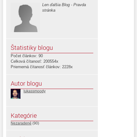
Len ďalšia Blog - Pravda
stránka
Štatistiky blogu
Počet článkov: 90
Celková čítanosť: 200554x
Priemerná čítanosť článkov: 2228x
Autor blogu
lukassmoody
Kategórie
Nezaradené
(90)