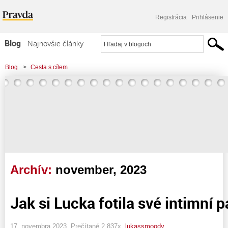
Registrácia
Prihlásenie
Blog
Najnovšie články
Najčítanejšie články
Blog
>
Cesta s cílem
Najkomentovanejšie články
Zoznam blogov
Komerčné blogy
Archív:
november, 2023
Jak si Lucka fotila své intimní p
17. novembra 2023, Prečítané 2 837x,
lukassmoody