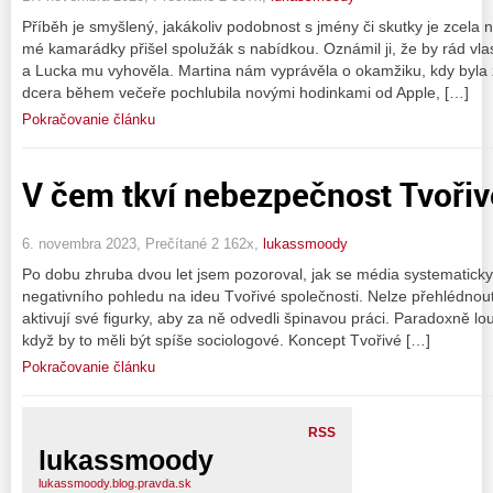
Příběh je smyšlený, jakákoliv podobnost s jmény či skutky je zcela 
mé kamarádky přišel spolužák s nabídkou. Oznámil ji, že by rád vlastni
a Lucka mu vyhověla. Martina nám vyprávěla o okamžiku, kdy byla z
dcera během večeře pochlubila novými hodinkami od Apple, […]
Pokračovanie článku
V čem tkví nebezpečnost Tvořivé
6. novembra 2023, Prečítané 2 162x,
lukassmoody
Po dobu zhruba dvou let jsem pozoroval, jak se média systematicky
negativního pohledu na ideu Tvořivé společnosti. Nelze přehlédnout
aktivují své figurky, aby za ně odvedli špinavou práci. Paradoxně lout
když by to měli být spíše sociologové. Koncept Tvořivé […]
Pokračovanie článku
RSS
lukassmoody
lukassmoody.blog.pravda.sk