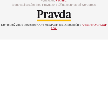
vydavateľ,
viac info
.
Blogovací systém Blog.Pravda.sk beží na technológií Wordpress.
Kompletný video servis pre OUR MEDIA SR a.s. zabezpečuje
ARBERTO GROUP
s.r.o.
.