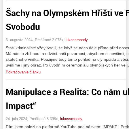
Šachy na Olympském Hřišti ve Fr
Svobodu
6. augusta 2024, Prečítané 2 078x,
lukassmoody
Staří kriminalisté vždy tvrdili, že když se něco děje přímo před nose
Má nás to zblbnout a odvést naši pozornost, abychom si nevšimli, c
skutečného viníka. Použijme tedy tento pohled na olympiádu a věc
uvidíme i jiný obraz. Po úvodním ceremoniálu olympijských her ve 
Pokračovanie článku
Manipulace a Realita: Co nám u
Impact“
24. júla 2024, Prečítané 5 398x,
lukassmoody
Film jsem nalezl na platformě YouTube pod názvem: IMPAKT | Prel