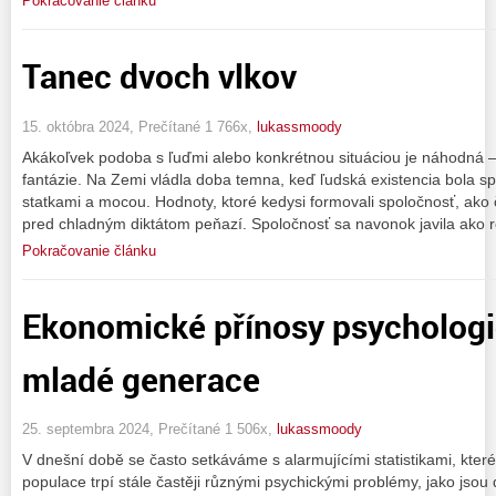
Pokračovanie článku
Tanec dvoch vlkov
15. októbra 2024, Prečítané 1 766x,
lukassmoody
Akákoľvek podoba s ľuďmi alebo konkrétnou situáciou je náhodná –
fantázie. Na Zemi vládla doba temna, keď ľudská existencia bola 
statkami a mocou. Hodnoty, ktoré kedysi formovali spoločnosť, ako če
pred chladným diktátom peňazí. Spoločnosť sa navonok javila ako r
Pokračovanie článku
Ekonomické přínosy psycholog
mladé generace
25. septembra 2024, Prečítané 1 506x,
lukassmoody
V dnešní době se často setkáváme s alarmujícími statistikami, kter
populace trpí stále častěji různými psychickými problémy, jako jso