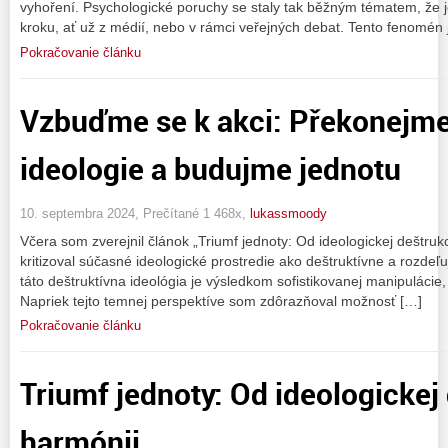
vyhoření. Psychologické poruchy se staly tak běžným tématem, že 
kroku, ať už z médií, nebo v rámci veřejných debat. Tento fenomén 
Pokračovanie článku
Vzbuďme se k akci: Překonejme
ideologie a budujme jednotu
10. septembra 2024, Prečítané 1 468x,
lukassmoody
Včera som zverejnil článok „Triumf jednoty: Od ideologickej deštruk
kritizoval súčasné ideologické prostredie ako deštruktívne a rozdeľ
táto deštruktívna ideológia je výsledkom sofistikovanej manipulácie, 
Napriek tejto temnej perspektíve som zdôrazňoval možnosť […]
Pokračovanie článku
Triumf jednoty: Od ideologickej
harmónii