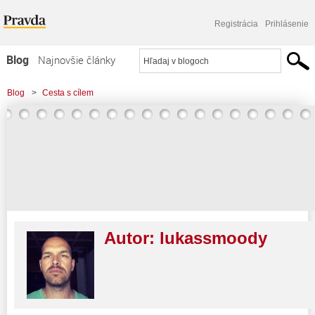
Registrácia
Prihlásenie
Blog
Najnovšie články
Najčítanejšie články
Blog
>
Cesta s cílem
Najkomentovanejšie články
Zoznam blogov
Komerčné blogy
Autor:
lukassmoody