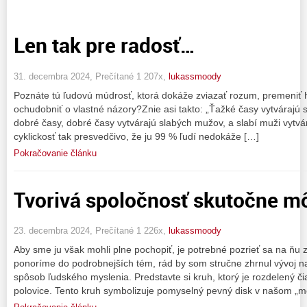
Len tak pre radosť…
31. decembra 2024, Prečítané 1 207x,
lukassmoody
Poznáte tú ľudovú múdrosť, ktorá dokáže zviazať rozum, premeniť 
ochudobniť o vlastné názory?Znie asi takto: „Ťažké časy vytvárajú s
dobré časy, dobré časy vytvárajú slabých mužov, a slabí muži vytvá
cyklickosť tak presvedčivo, že ju 99 % ľudí nedokáže […]
Pokračovanie článku
Tvorivá spoločnosť skutočne mô
23. decembra 2024, Prečítané 1 226x,
lukassmoody
Aby sme ju však mohli plne pochopiť, je potrebné pozrieť sa na ňu 
ponoríme do podrobnejších tém, rád by som stručne zhrnul vývoj na
spôsob ľudského myslenia. Predstavte si kruh, ktorý je rozdelený 
polovice. Tento kruh symbolizuje pomyselný pevný disk v našom „