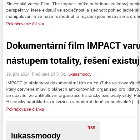
Slovenská verzia Film „The Impact“ může nabídnout zajímavý pohl
perspektivy, které existují ve společnosti a sjednotit pohled jedné sk
manipulováni a že naše rozhodnutí a myšlení jsou nezávislé a druh
Pokračovanie článku
Dokumentární film IMPACT varu
nástupem totality, řešení existuj
19. júla 2024, Prečítané 23 540x,
lukassmoody
IMPACT je přelomový dokumentární film na YouTube ve slovenštině (p
který otevřeně mluví o plánech antikultovních organizací pro lidstvo
se dozvíte, že antikultovní organizace historicky existovaly vždy! 
Historicky například za inkvizici a v moderní době za nechvalně […]
Pokračovanie článku
RSS
lukassmoody