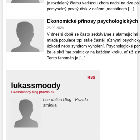
je rozdelený čiarou vedúcou zhora nadol na dve pol
pomyselný pevný disk v našom „mentálnom [...]
Ekonomické přínosy psychologických
25.09.2024
V dnešní době se často setkáváme s alarmujícími st
mladá populace trpí stále častěji různými psychick
úzkosti nebo syndrom vyhoření. Psychologické po
že je slyšíme prakticky na každém kroku, ať už z 
Tento fenomén je [...]
RSS
lukassmoody
lukassmoody.blog.pravda.sk
Len ďalšia Blog - Pravda
stránka