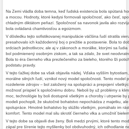
Na Zemi vládla doba temna, keď ľudská existencia bola spútaná ho
a mocou. Hodnoty, ktoré kedysi formovali spoločnosť, ako česť, spolu
chladným diktátom peňazí. Spoločnosť sa navonok javila ako rozvíj
bola ovládaná chamtivosťou a egoizmom.
V dôsledku tejto sofistikovanej manipulácie väčšina ľudí stratila vier
presahovalo ich každodenný boj o prežitie a postavenie. Bola to do
srdciach jednotlivcov, ale aj v zákonoch a morálke, ktorými sa ľudia
bol podmienený osobným ziskom, a tak sa zdalo, že svet neodvratn
Bola to éra čierneho vlka prezlečeného za bieleho, ktorého lži poti
podstatu pravdy.
V tejto ťažkej dobe sa však objavila nádej. Vďaka vyšším bytostiam, 
morálne silných ľudí, vznikol nový model spoločnosti. Tento model pr
rozdelenie zdrojov – bol založený na spolupráci a prepojení všetkýc
možnosť prispieť k spoločnému dobru. Neboli by už problémy s klim
moc, technológie by boli dostupné všetkým a choroby i utrpenie by p
modeli pochopili, že skutočné bohatstvo nepochádza z majetku, al
spolupráce. Hmotné bohatstvo by slúžilo všetkým, pomáhalo im rásť
komfort. Tento model mal silu skrotiť čierneho vlka a umožniť biele
V tejto dobe sa objavili dve ženy. Boli medzi prvými, ktoré tento model
zápal pre šírenie tejto myšlienky bol obdivuhodný, ich odhodlanie n