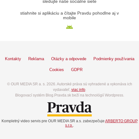
sledujte naše sociálne siete
stiahnite si aplikáciu a čítajte Pravdu pohodlne aj v
mobile
Kontakty
Reklama
Otázky a odpovede
Podmienky používania
Cookies
GDPR
© OUR MEDIA SR a. s. 2026. Autorské práva sú vyhradené a vykonáva ich
vydavateľ,
viac info
.
Blogovací systém Blog.Pravda.sk beží na technológií Wordpress.
Kompletný video servis pre OUR MEDIA SR a.s. zabezpečuje
ARBERTO GROUP
s.r.o.
.