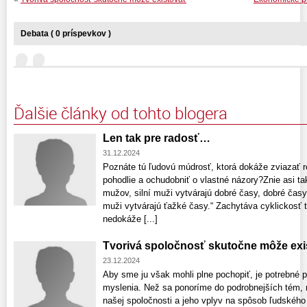
Debata ( 0 príspevkov )
Ďalšie články od tohto blogera
Len tak pre radosť…
31.12.2024
Poznáte tú ľudovú múdrosť, ktorá dokáže zviazať 
pohodlie a ochudobniť o vlastné názory?Znie asi ta
mužov, silní muži vytvárajú dobré časy, dobré časy
muži vytvárajú ťažké časy.“ Zachytáva cyklickosť t
nedokáže [...]
Tvorivá spoločnosť skutočne môže exi
23.12.2024
Aby sme ju však mohli plne pochopiť, je potrebné p
myslenia. Než sa ponoríme do podrobnejších tém, 
našej spoločnosti a jeho vplyv na spôsob ľudského 