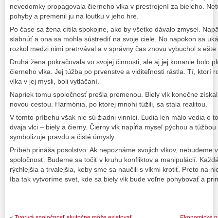
nevedomky propagovala čierneho vlka v prestrojení za bieleho. Netuš
pohyby a premenil ju na loutku v jeho hre.
Po čase sa žena cítila spokojne, ako by všetko dávalo zmysel. Nap
slabnúť a ona sa mohla sústrediť na svoje ciele. No napokon sa ukáza
rozkol medzi nimi pretrvával a v správny čas znovu vybuchol s ešte 
Druhá žena pokračovala vo svojej činnosti, ale aj jej konanie bolo p
čierneho vlka. Jej túžba po prvenstve a viditeľnosti rástla. Tí, ktorí
vlka v jej mysli, boli vytláčaní.
Napriek tomu spoločnosť prešla premenou. Biely vlk konečne získal
novou cestou. Harmónia, po ktorej mnohí túžili, sa stala realitou.
V tomto príbehu však nie sú žiadni vinníci. Ľudia len málo vedia o t
dvaja vlci – biely a čierny. Čierny vlk napĺňa myseľ pýchou a túžbou p
symbolizuje pravdu a čisté úmysly.
Príbeh prináša posolstvo: Ak nepoznáme svojich vlkov, nebudeme ve
spoločnosť. Budeme sa točiť v kruhu konfliktov a manipulácií. Kaž
rýchlejšia a trvalejšia, keby sme sa naučili s vlkmi krotiť. Preto na
Iba tak vytvoríme svet, kde sa biely vlk bude voľne pohybovať a pri
«
Tvorivá spoločnosť skutočne môže existovať
Ekonomické p