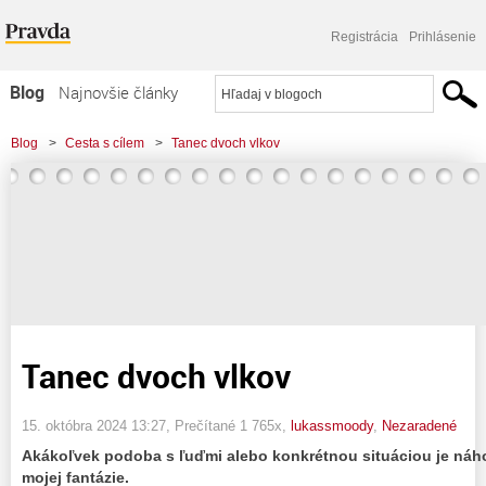
Registrácia
Prihlásenie
Blog
Najnovšie články
Najčítanejšie články
Blog
>
Cesta s cílem
>
Tanec dvoch vlkov
Najkomentovanejšie články
Zoznam blogov
Komerčné blogy
Tanec dvoch vlkov
15. októbra 2024 13:27
, Prečítané 1 765x,
lukassmoody
,
Nezaradené
Akákoľvek podoba s ľuďmi alebo konkrétnou situáciou je náh
mojej fantázie.