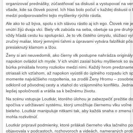
organizovať prednášky, zúčastňovať sa diskusií a vystupovať na vere
všade, kde sa človek pozrel. Ich hlas bolo počuť v každej diskusii o
medzi podporovateľmi tejto myšlienky rýchlo rástla.
Ale ako to už býva, spolu s ich slávou rástlo aj ich ego. Človek nie 
vnútri žijú dvaja vlci. Biely vlk zabúda na seba, obetuje sa pre dru
vždy hľadá cestu ku spolupráci. Je to vlk čistého úmyslu, slúžiaci v
zručný maliar, ktorý jemnými ťahmi a úpravami vytvára falzifikát pô
presiaknutý klamom a lžou.
Ženy si ani neuvedomili, ako čierny vlk postupne nahrádza originály b
napokon ovládol ich mysle. V ich vnútri zasial búrku myšlienok so 
búrka prinášala hromy rozkolov medzi nimi. Každý hrom predzname
otriasali ich vzťahom, až napokon vyústili do úplného rozpadu ich sp
momente najväčšieho rozpoltenia, sa zrodili Ženy Hromu – zosobneni
odklonil od pôvodnej cesty a vtiahol do vzájomného konfliktu. Jedna
lepšej spoločnosti a vrátila sa k bežnému životu.
Na scénu vstupuje Loutkár, ktorého úlohou je zabezpečiť prežitie 
spočíva v udržiavaní systému, ktorý umožňuje čiernemu vlku voľne
bieleho. Loutkár manipuluje nitkami tak, aby každá snaha o zmenu 
mohla rozkvitnúť.
Loutkár pripravil podmienky, ktoré prilákali čierneho vlka lačného p
objavovala v podcastoch, rozhovoroch a videách, nameraných proti i