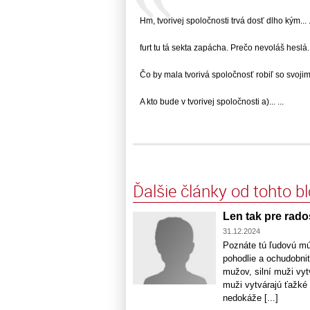
Hm, tvorivej spoločnosti trvá dosť dlho kým... .
furt tu tá sekta zapácha. Prečo nevoláš heslá...
Čo by mala tvorivá spoločnosť robiľ so svojimi..
A kto bude v tvorivej spoločnosti a)... ...
Ďalšie články od tohto b
Len tak pre rad
31.12.2024
Poznáte tú ľudovú mú
pohodlie a ochudobniť
mužov, silní muži vyt
muži vytvárajú ťažké 
nedokáže [...]