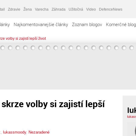
tail
Zdravie
Žena
Varecha
Záhrada
Užitočná
Video
DefenceNews
lánky
Najkomentovanejšie články
Zoznam blogov
Komerčné blog
ze volby si zajistí lepší život
 skrze volby si zajistí lepší
lu
lukas
x,
lukassmoody
,
Nezaradené