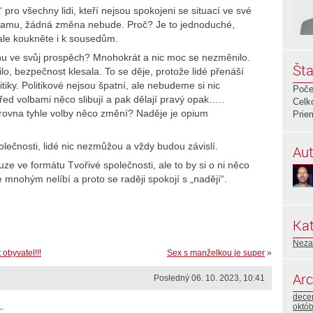
 pro všechny lidi, kteří nejsou spokojeni se situací ve své
lamu, žádná změna nebude. Proč? Je to jednoduché,
 ale koukněte i k sousedům.
změnu ve svůj prospěch? Mnohokrát a nic moc se nezměnilo.
Šta
lo, bezpečnost klesala. To se děje, protože lidé přenáší
iky. Politikové nejsou špatní, ale nebudeme si nic
Poče
řed volbami něco slibují a pak dělají pravý opak…..
Celk
 zrovna tyhle volby něco změní? Naděje je opium
Prie
ečnosti, lidé nic nezmůžou a vždy budou závislí.
Aut
e ve formátu Tvořivé společnosti, ale to by si o ni něco
 se mnohým nelíbí a proto se raději spokojí s „nadějí“.
Kat
Neza
obyvatel!!!
Sex s manželkou je super
»
Arc
Posledný 06. 10. 2023, 10:41
dece
októ
.