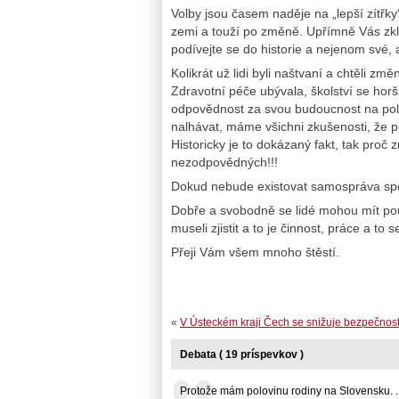
Volby jsou časem naděje na „lepší zítřky“
zemi a touží po změně. Upřímně Vás zk
podívejte se do historie a nejenom své,
Kolikrát už lidi byli naštvaní a chtěli 
Zdravotní péče ubývala, školství se horši
odpovědnost za svou budoucnost na polit
nalhávat, máme všichni zkušenosti, že p
Historicky je to dokázaný fakt, tak proč
nezodpovědných!!!
Dokud nebude existovat samospráva spol
Dobře a svobodně se lidé mohou mít pouz
museli zjistit a to je činnost, práce a to
Přeji Vám všem mnoho štěstí.
«
V Ústeckém kraji Čech se snižuje bezpečnost 
Debata ( 19 príspevkov )
Protože mám polovinu rodiny na Slovensku. ..