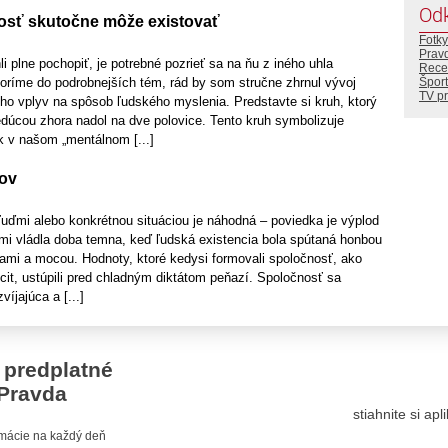
Od
osť skutočne môže existovať
Fotky
Prav
 plne pochopiť, je potrebné pozrieť sa na ňu z iného uhla
Rece
Šport
oríme do podrobnejších tém, rád by som stručne zhrnul vývoj
TV p
eho vplyv na spôsob ľudského myslenia. Predstavte si kruh, ktorý
edúcou zhora nadol na dve polovice. Tento kruh symbolizuje
 v našom „mentálnom [...]
kov
uďmi alebo konkrétnou situáciou je náhodná – poviedka je výplod
emi vládla doba temna, keď ľudská existencia bola spútaná honbou
kami a mocou. Hodnoty, ktoré kedysi formovali spoločnosť, ako
cit, ustúpili pred chladným diktátom peňazí. Spoločnosť sa
víjajúca a [...]
 predplatné
Pravda
stiahnite si ap
ormácie na každý deň