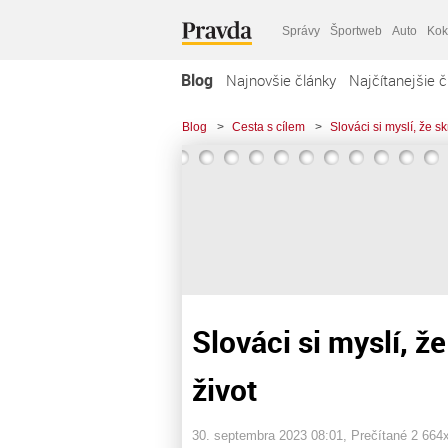
Správy
Športweb
Auto
Kok
Blog
Najnovšie články
Najčítanejšie č
Blog
>
Cesta s cílem
>
Slováci si myslí, že skr
Slováci si myslí, že
život
30. septembra 2023 08:01
, Prečítané 2 664