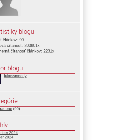
tistiky blogu
t článkov: 90
ová čítanosť: 200801x
merná čítanosť článkov: 2231x
or blogu
lukassmoody
egórie
radené
(90)
hív
mber 2024
ber 2024