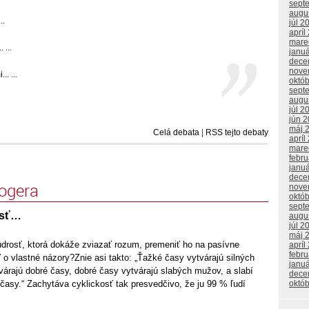
sept
augu
..
júl 2
apríl
mare
 ...
janu
dece
nove
. ...
októ
sept
augu
júl 2
jún 
máj 
Celá debata
|
RSS tejto debaty
apríl
mare
febr
janu
dece
logera
nove
októ
sept
osť…
augu
júl 2
máj 
drosť, ktorá dokáže zviazať rozum, premeniť ho na pasívne
apríl
febr
 o vlastné názory?Znie asi takto: „Ťažké časy vytvárajú silných
janu
várajú dobré časy, dobré časy vytvárajú slabých mužov, a slabí
dece
októ
časy.“ Zachytáva cyklickosť tak presvedčivo, že ju 99 % ľudí