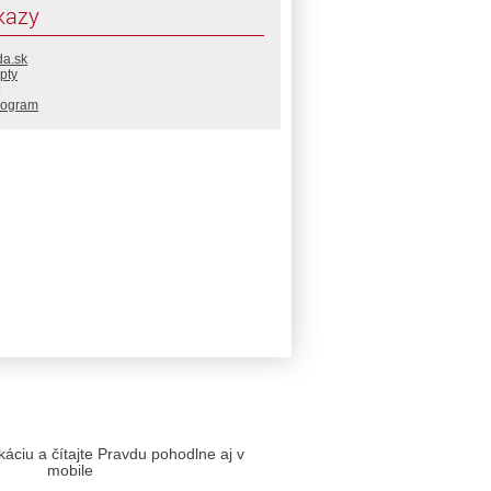
kazy
da.sk
pty
rogram
likáciu a čítajte Pravdu pohodlne aj v
mobile