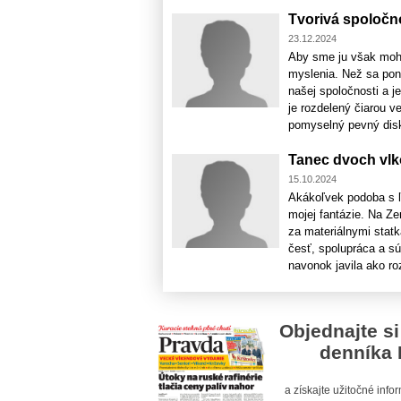
Tvorivá spoločn
23.12.2024
Aby sme ju však mohli
myslenia. Než sa pon
našej spoločnosti a j
je rozdelený čiarou v
pomyselný pevný disk
Tanec dvoch vl
15.10.2024
Akákoľvek podoba s ľ
mojej fantázie. Na Z
za materiálnymi stat
česť, spolupráca a sú
navonok javila ako roz
Objednajte si
denníka 
a získajte užitočné inf